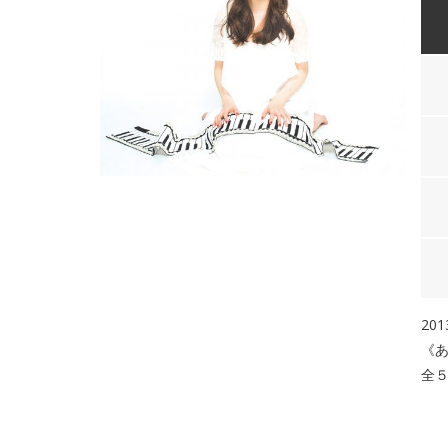
20
《
全５